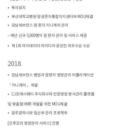
투자유치
•
부산대학교병원 암생존자통합지지센터와 MOU체결
•
강남세브란스 암 환자 키니케어 관리
•
– 매년 신규 5,000명의
암
환자 관리 및 서비스 제공
제 1회 마이데이터 아이디어 공모전 최우수상 수상
•
2018
강남세브란스 병원과 암환자 영양관리 어플리케이션
•
「키니케어」 개발
CJ프레시웨이 주식회사와 전문영양 분석관리 플랫폼
•
및
맞춤형 HMR 개발을 위한 MOU체결
광주광역시와 임산부 관리 프로젝트
•
[
산후조리 영양관리
서비스] 진행