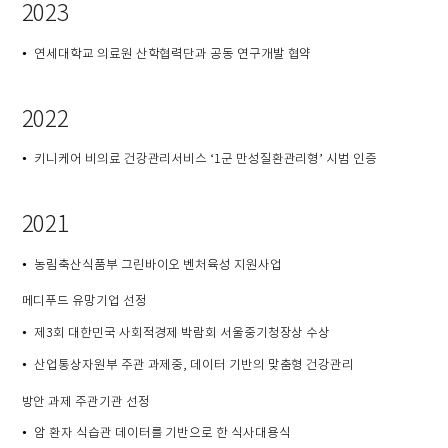
2023
•
연세대학교 의료원 산학협력단과 공동 연구개발 협약
2022
•
키니케어 비의료 건강관리서비스 ‘1군 만성질환관리형’ 시범 인증
2021
•
농림축산식품부 그린바이오 벤처육성 지원사업
메디푸드 유망기업 선정
•
제3회 대한민국 사회적경제 박람회 서울중기청장상 수상
•
산업통상자원부 주관 과제중, 데이터 기반의 맞춤형 건강관리
방안 과제
주관기관 선정
•
암 환자 식습관 데이터를 기반으로 한 식사대용식