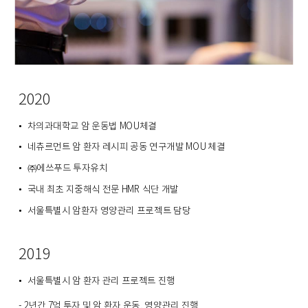
2020
차의과대학교 암 운동법 MOU체결
•
네츄르먼트 암 환자 레시피 공동 연구개발 MOU 체결
•
㈜에쓰푸드 투자유치
•
국내 최초 지중해식 전문 HMR 식단 개발
•
서울특별시 암환자 영양관리 프로젝트 담당
•
2019
서울특별시 암 환자 관리 프로젝트 진행
•
- 2년간 7억 투자 및
암
환자 운동, 영양관리 진행